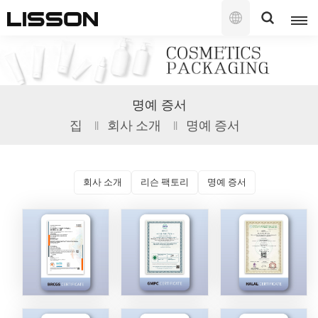
한
국
의
English
명예 증서
français
집
회사 소개
명예 증서
русский
español
회사 소개
리슨 팩토리
명예 증서
português
العربية
日本語
한국의