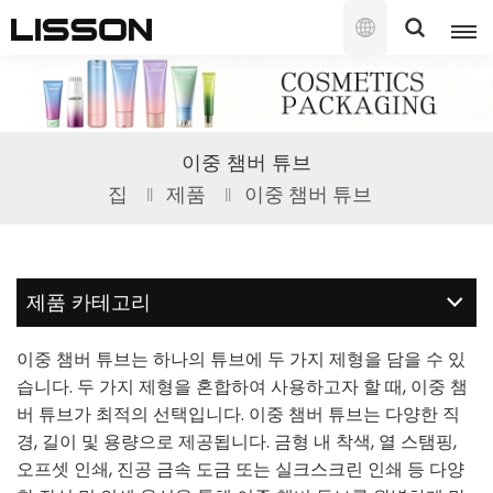
한
국
의
English
이중 챔버 튜브
français
집
제품
이중 챔버 튜브
русский
español
제품 카테고리
português
이중 챔버 튜브는 하나의 튜브에 두 가지 제형을 담을 수 있
العربية
습니다. 두 가지 제형을 혼합하여 사용하고자 할 때, 이중 챔
버 튜브가 최적의 선택입니다. 이중 챔버 튜브는 다양한 직
日本語
경, 길이 및 용량으로 제공됩니다. 금형 내 착색, 열 스탬핑,
오프셋 인쇄, 진공 금속 도금 또는 실크스크린 인쇄 등 다양
한국의