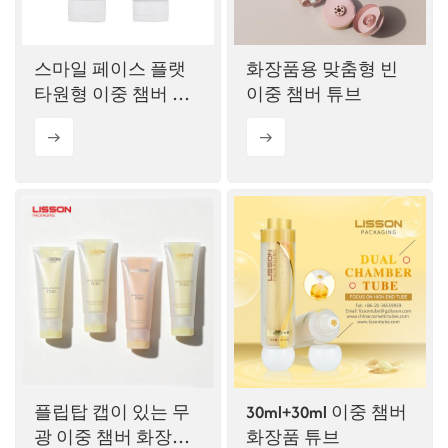
스마일 페이스 플랫
화장품용 맞춤형 빈
타원형 이중 챔버 튜
이중 챔버 튜브
브
플립탑 캡이 있는 무
30ml+30ml 이중 챔버
광 이중 챔버 화장품
화장품 튜브