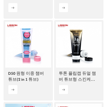
튜브
D50 원형 이중 챔버
투톤 플립캡 듀얼 챔
튜브(2 in 1 튜브)
버 튜브형 스킨케어
제품