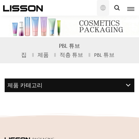
한
국
의
English
PBL 튜브
français
집
제품
적층 튜브
PBL 튜브
русский
español
제품 카테고리
português
العربية
日本語
한국의