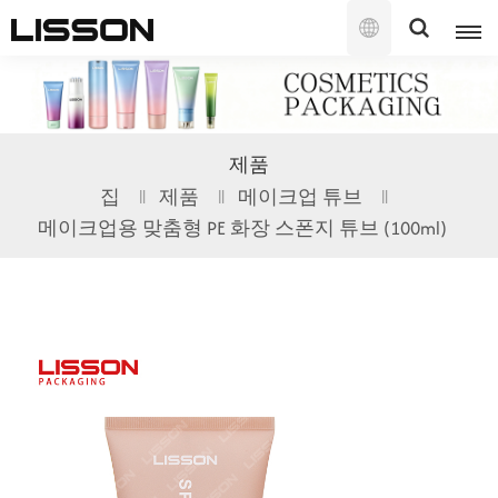
한
국
의
English
제품
français
집
제품
메이크업 튜브
메이크업용 맞춤형 PE 화장 스폰지 튜브 (100ml)
русский
español
português
العربية
日本語
한국의