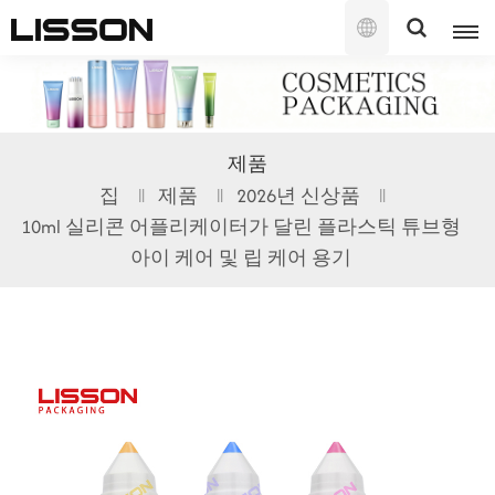
한
국
의
English
제품
français
집
제품
2026년 신상품
10ml 실리콘 어플리케이터가 달린 플라스틱 튜브형
русский
아이 케어 및 립 케어 용기
español
português
العربية
日本語
한국의