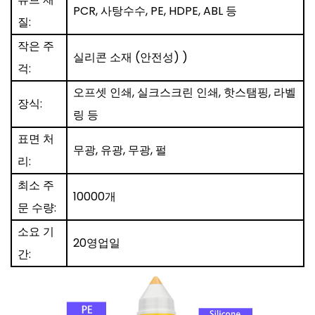
PCR, 사탕수수, PE, HDPE, ABL 등
질:
작은 주
실리콘 소재 (안전성)
)
걱:
오프셋 인쇄, 실크스크린 인쇄, 핫스탬핑, 라벨
장식:
링 등
표면 처
무광, 유광, 무광, 펄
리:
최소 주
10000개
문 수량:
소요 기
20영업일
간: