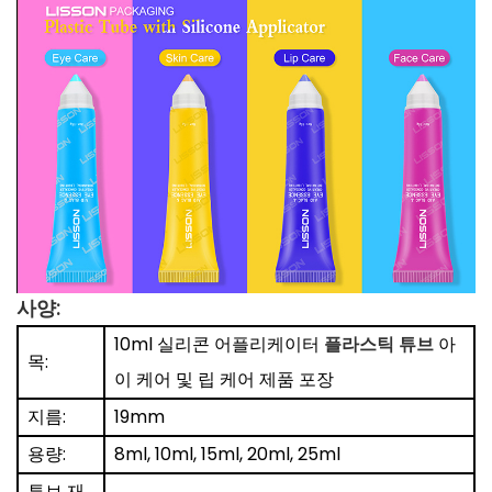
사양:
10ml 실리콘 어플리케이터
플라스틱 튜브
아
목:
이 케어 및 립 케어 제품 포장
지름:
19mm
용량:
8ml, 10ml, 15ml, 20ml, 25ml
튜브 재