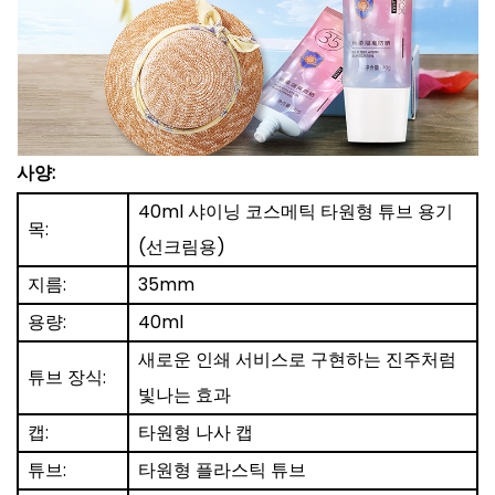
사양:
40ml 샤이닝 코스메틱 타원형 튜브 용기
목:
(선크림용)
지름:
35mm
용량:
40ml
새로운 인쇄 서비스로 구현하는 진주처럼
튜브 장식:
빛나는 효과
캡:
타원형 나사 캡
튜브:
타원형 플라스틱 튜브