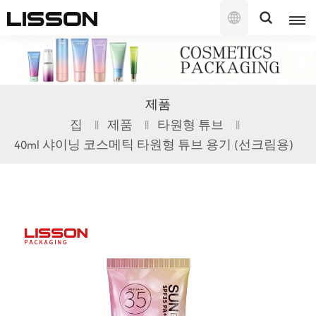
한
국
의
English
제품
français
집
제품
타원형 튜브
40ml 샤이닝 코스메틱 타원형 튜브 용기 (선크림용)
русский
español
português
العربية
日本語
한국의