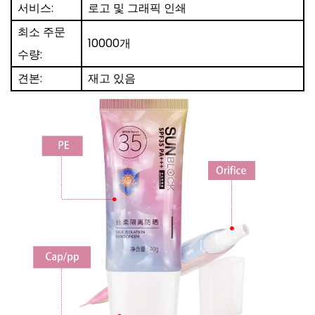
서비스:
로고 및 그래픽 인쇄
최소 주문
10000개
수량:
견본:
재고 있음