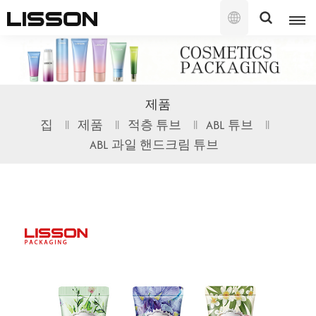
한
국
의
English
제품
français
집
제품
적층 튜브
ABL 튜브
ABL 과일 핸드크림 튜브
русский
español
português
العربية
日本語
한국의