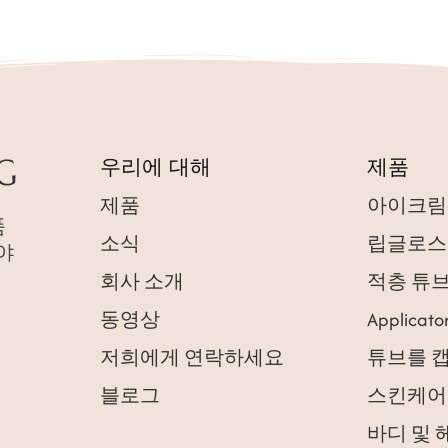
우리에 대해
제품
제품
아이크림
품
소식
립글로스
분야
회사 소개
적층 튜
동영상
Applicato
저희에게 연락하세요
튜브를 
블로그
스킨케어
바디 및 