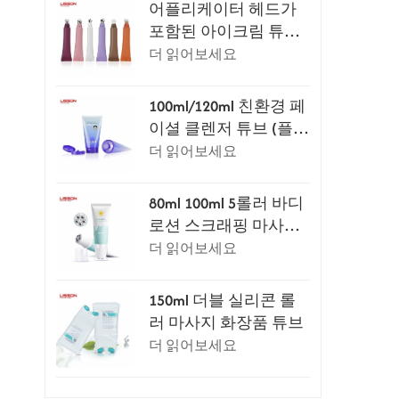
어플리케이터 헤드가
포함된 아이크림 튜브
패키지 시리즈
더 읽어보세요
100ml/120ml 친환경 페
이셜 클렌저 튜브 (플립
탑 캡 포함)
더 읽어보세요
80ml 100ml 5롤러 바디
로션 스크래핑 마사지
튜브
더 읽어보세요
150ml 더블 실리콘 롤
러 마사지 화장품 튜브
더 읽어보세요