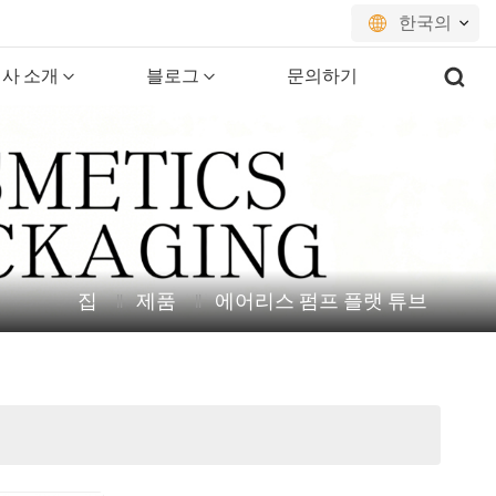
한국의
사 소개
블로그
문의하기
English
français
русский
español
집
제품
에어리스 펌프 플랫 튜브
português
العربية
日本語
한국의