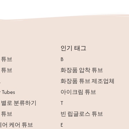
인기 태그
 튜브
B
 튜브
화장품 압착 튜브
브
화장품 튜브 제조업체
r Tubes
아이크림 튜브
캡별로 분류하기
T
 튜브
빈 립글로스 튜브
헤어 케어 튜브
E