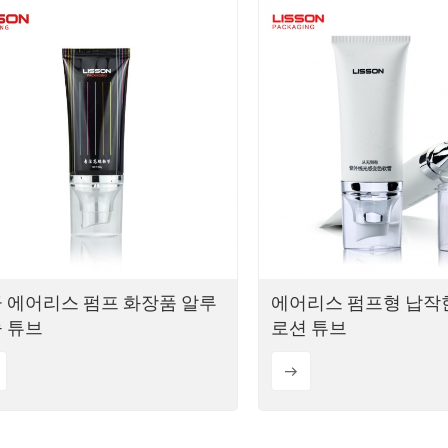
 에어리스 펌프 화장품 알루
에어리스 펌프형 납작
 튜브
로션 튜브