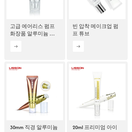
ไทย
Tiếng việt
고급 에어리스 펌프
빈 압착 메이크업 펌
화장품 알루미늄 튜
프 튜브
中文
브
30mm 직경 알루미늄
20ml 프리미엄 아이