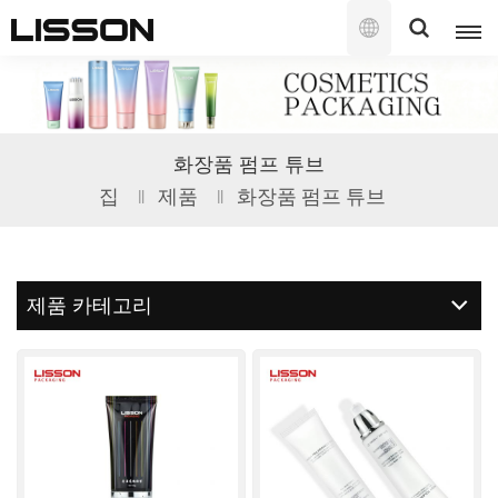
한
국
의
English
화장품 펌프 튜브
français
집
제품
화장품 펌프 튜브
русский
español
제품 카테고리
português
العربية
日本語
한국의