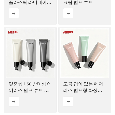
플라스틱 라미네이트
크림 펌프 튜브
튜브
맞춤형 D30 반폐형 에
도금 캡이 있는 에어
어리스 펌프 튜브 화
리스 펌프형 화장품
장품 포장
용기