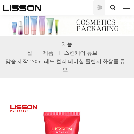
한
국
의
English
제품
français
집
제품
스킨케어 튜브
맞춤 제작 120ml 레드 컬러 페이셜 클렌저 화장품 튜
русский
브
español
português
العربية
日本語
한국의