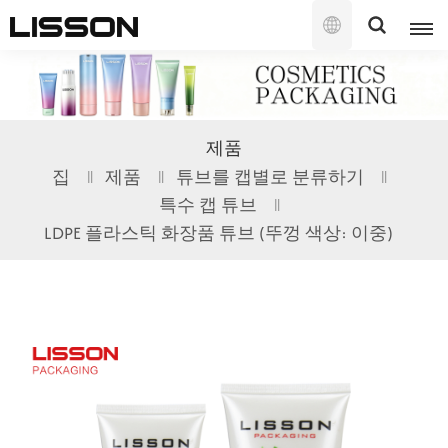
한
국
의
English
제품
français
집
제품
튜브를 캡별로 분류하기
특수 캡 튜브
русский
LDPE 플라스틱 화장품 튜브 (뚜껑 색상: 이중)
español
português
العربية
日本語
한국의