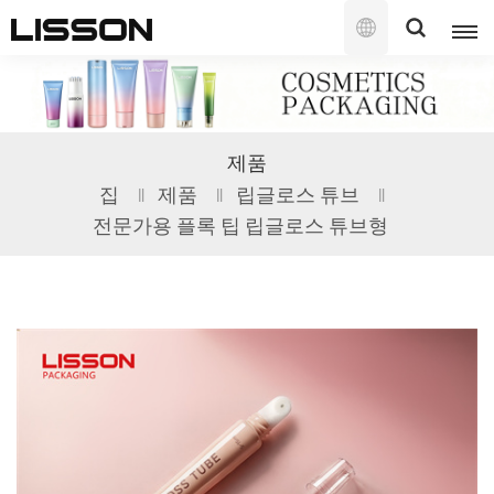
한
국
의
English
제품
français
집
제품
립글로스 튜브
전문가용 플록 팁 립글로스 튜브형
русский
español
português
العربية
日本語
한국의