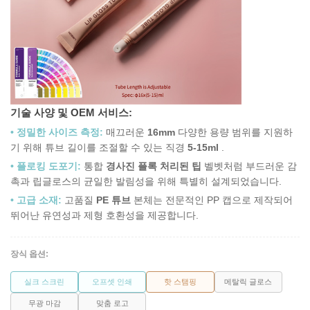
기술 사양 및 OEM 서비스:
• 정밀한 사이즈 측정:
매끄러운
16mm
다양한 용량 범위를 지원하
기 위해 튜브 길이를 조절할 수 있는 직경
5-15ml
.
• 플로킹 도포기:
통합
경사진 플록 처리된 팁
벨벳처럼 부드러운 감
촉과 립글로스의 균일한 발림성을 위해 특별히 설계되었습니다.
• 고급 소재:
고품질
PE 튜브
본체는 전문적인 PP 캡으로 제작되어
뛰어난 유연성과 제형 호환성을 제공합니다.
장식 옵션:
실크 스크린
오프셋 인쇄
핫 스탬핑
메탈릭 글로스
무광 마감
맞춤 로고