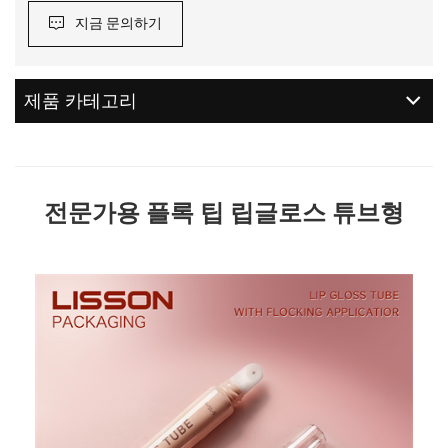
지금 문의하기
제품 카테고리
전문가용 플록 팁 립글로스 튜브형