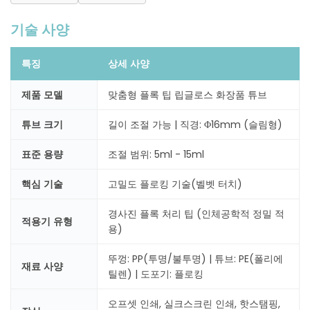
기술 사양
특징
상세 사양
제품 모델
맞춤형 플록 팁 립글로스 화장품 튜브
튜브 크기
길이 조절 가능 | 직경: Φ16mm (슬림형)
표준 용량
조절 범위: 5ml - 15ml
핵심 기술
고밀도 플로킹 기술(벨벳 터치)
경사진 플록 처리 팁 (인체공학적 정밀 적
적용기 유형
용)
뚜껑: PP(투명/불투명) | 튜브: PE(폴리에
재료 사양
틸렌) | 도포기: 플로킹
오프셋 인쇄, 실크스크린 인쇄, 핫스탬핑,