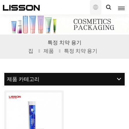
한
국
의
English
특정 치약 용기
français
집
제품
특정 치약 용기
русский
español
제품 카테고리
português
العربية
日本語
한국의