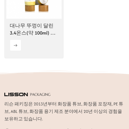
ไทย
Tiếng việt
대나무 뚜껑이 달린
3.4온스(약 100ml) 친
中文
환경 화장품 튜브 용
기
리슨 패키징은 2013년부터 화장품 튜브, 화장품 포장재, PE 튜
브, ABL 튜브, 화장품 용기 제조 분야에서 20년 이상의 경험을
보유하고 있습니다.