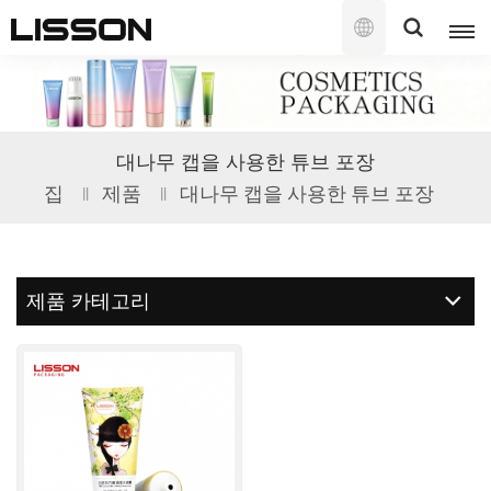
한
국
의
English
대나무 캡을 사용한 튜브 포장
français
집
제품
대나무 캡을 사용한 튜브 포장
русский
español
제품 카테고리
português
العربية
日本語
한국의