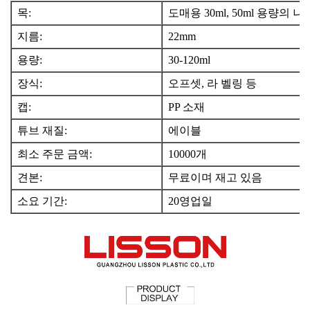
목:
도매용 30ml, 50ml 용량의
지름:
22mm
용량:
30-120ml
장식:
오프셋, 라
벨링 등
캡:
PP 소재
튜브 재질:
에이블
최소 주문 금액:
10000개
견본:
무료이며 재고 있음
소요 기간:
20영업일