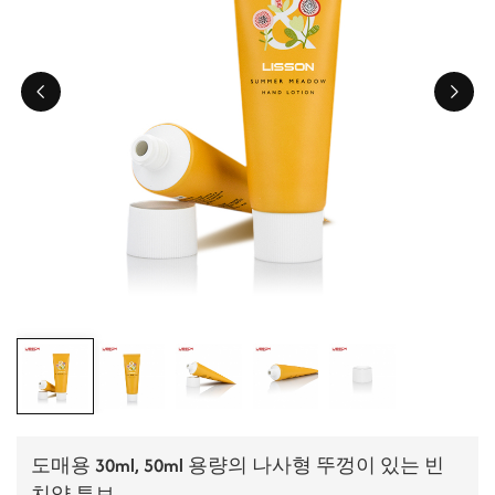
ไทย
Tiếng việt
中文
도매용 30ml, 50ml 용량의 나사형 뚜껑이 있는 빈
치약 튜브