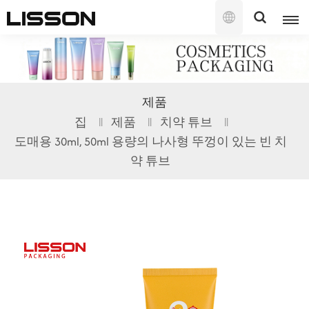
한
국
의
English
제품
français
집
제품
치약 튜브
도매용 30ml, 50ml 용량의 나사형 뚜껑이 있는 빈 치
русский
약 튜브
español
português
العربية
日本語
한국의