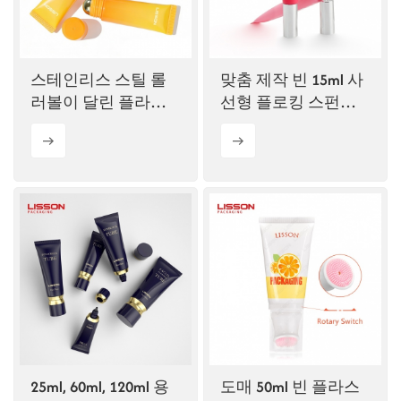
ไทย
Tiếng việt
스테인리스 스틸 롤
맞춤 제작 빈 15ml 사
러볼이 달린 플라스
선형 플로킹 스펀지
中文
틱 튜브를 짜세요
립글로스 튜브
25ml, 60ml, 120ml 용
도매 50ml 빈 플라스