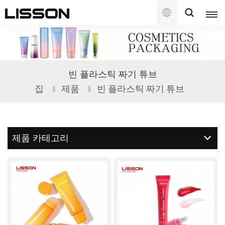
한
국
의
English
빈 플라스틱 짜기 튜브
français
집
제품
빈 플라스틱 짜기 튜브
русский
español
제품 카테고리
português
العربية
日本語
한국의