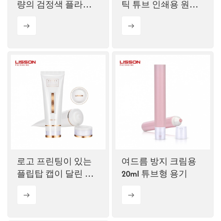
량의 검정색 플라스
틱 튜브 인쇄용 원형
틱 튜브형 용기 시리
브러시 튜브
즈 (플라스틱 뚜껑 포
함)
로고 프린팅이 있는
여드름 방지 크림용
플립탑 캡이 달린 신
20ml 튜브형 용기
제품 화장품 튜브