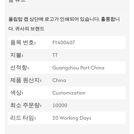
플립탑 캡 상단에 로고가 인쇄되어 있습니다. 훌륭합니
다.
귀사의 브랜드
품목 번호:
FY400407
지불:
TT
선적항:
Guangzhou Port China
제품 원산지:
China
색상:
Customization
최소 주문량:
10000
리드 타임:
20 Working Days