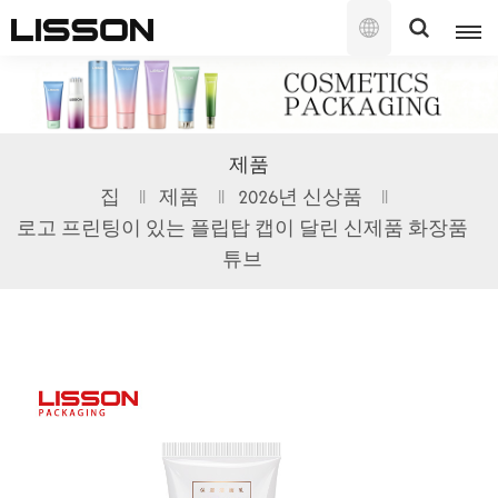
한
국
의
English
제품
français
집
제품
2026년 신상품
로고 프린팅이 있는 플립탑 캡이 달린 신제품 화장품
русский
튜브
español
português
العربية
日本語
한국의