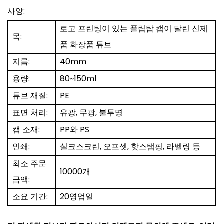
사양:
로고 프린팅이 있는 플립탑 캡이 달린 신제
목:
품 화장품 튜브
지름:
40mm
용량:
80~150ml
튜브 재질:
PE
표면 처리:
유광, 무광, 불투명
캡 소재:
PP와 PS
인쇄:
실크스크린, 오프셋, 핫스탬핑, 라벨링 등
최소 주문
10000개
금액:
소요 기간:
20영업일